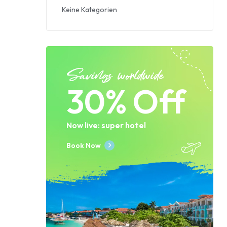
Keine Kategorien
Savings worldwide
30% Off
Now live: super hotel
Book Now