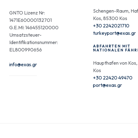
Schengen-Raum, Haf
GNTO Lizenz Nr:
Kos, 85300 Kos
1471E60000132701
+30 2242021710
G.E.MI: 146455120000
turkeyport@exas.gr
Umsatzsteuer-
Identifikationsnummer:
ABFAHRTEN MIT
EL800990656
NATIONALEN FÄHR
Haupthafen von Kos
info@exas.gr
Kos
+30 22420 49470
port@exas.gr