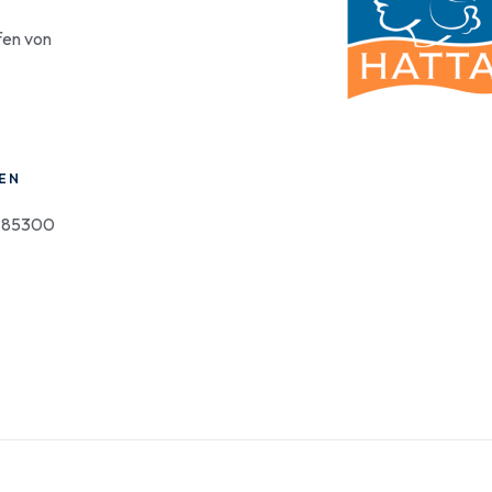
en von
EN
, 85300